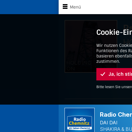
Zu den Player-Steuerung
Zum Hauptinhalt sp
Menü
Radio Chemnitz 2
Cookie-Ei
Wir nutzen Cooki
Funktionen des Ra
basieren ebenfall
zustimmen.
Ja, ich s
Bitte lesen Sie uns