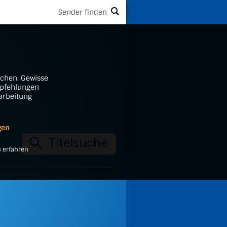
Sender finden
ichen. Gewisse
mpfehlungen
rarbeitung
gen
 erfahren