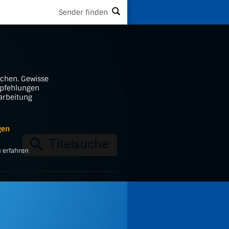
Sender finden
ichen. Gewisse
mpfehlungen
rarbeitung
gen
 erfahren