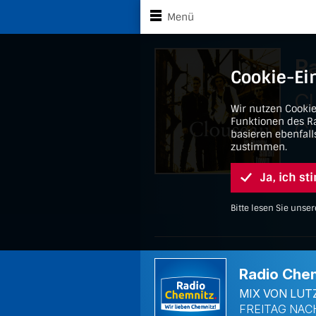
Zu den Player-Steuerung
Zum Hauptinhalt sp
Menü
Radio Chemnitz - 90er
Cookie-Ei
Wir nutzen Cooki
Funktionen des Ra
basieren ebenfall
zustimmen.
Ja, ich s
Bitte lesen Sie uns